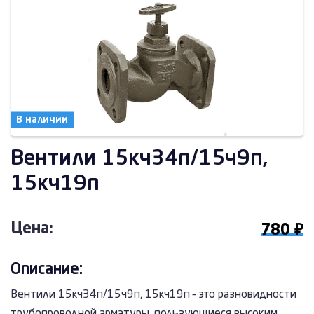
В наличии
Вентили 15кч34п/15ч9п,
15кч19п
Цена:
780 ₽
Описание:
Вентили 15кч34п/15ч9п, 15кч19п – это разновидности