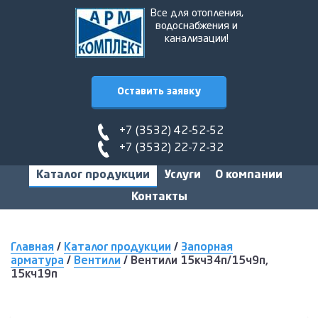
Все для отопления,
водоснабжения и
канализации!
Оставить заявку
+7 (3532) 42-52-52
+7 (3532) 22-72-32
Каталог продукции
Услуги
О компании
Контакты
Главная
/
Каталог продукции
/
Запорная
арматура
/
Вентили
/
Вентили 15кч34п/15ч9п,
15кч19п