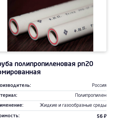
руба полипропиленовая pn20
рмированная
оизводитель:
Россия
териал:
Полипропилен
именение:
Жидкие и газообразные среды
оимость:
56 ₽