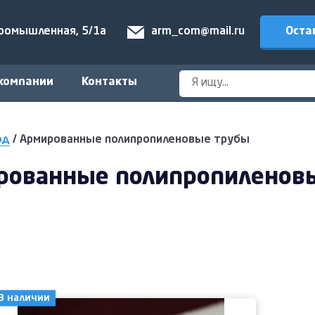
Оста
Промышленная, 5/1а
arm_com@mail.ru
компании
Контакты
од
/
Армированные полипропиленовые трубы
рованные полипропиленов
В наличии