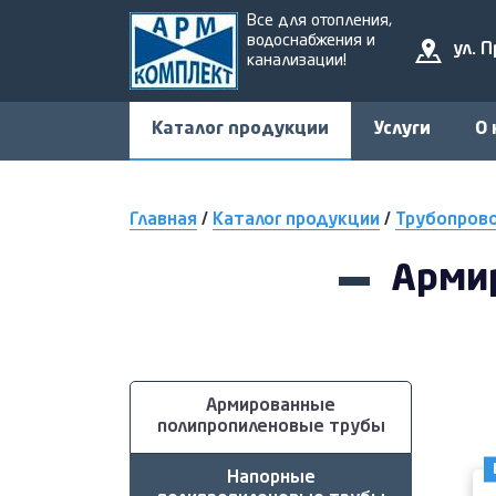
Все для отопления,
водоснабжения и
ул. 
канализации!
Каталог продукции
Услуги
О 
Главная
/
Каталог продукции
/
Трубопров
Арми
Армированные
полипропиленовые трубы
Напорные