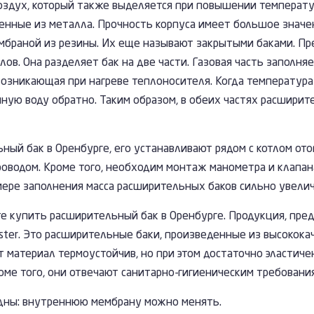
 воздух, который также выделяется при повышении темпера
денные из металла. Прочность корпуса имеет большое значе
браной из резины. Их еще называют закрытыми баками. Пр
в. Она разделяет бак на две части. Газовая часть заполня
 возникающая при нагреве теплоносителя. Когда температура
ную воду обратно. Таким образом, в обеих частях расшири
ый бак в Оренбурге, его устанавливают рядом с котлом от
оводом. Кроме того, необходим монтаж манометра и клапан
мере заполнения масса расширительных баков сильно увелич
 купить расширительный бак в Оренбурге. Продукция, пред
ster. Это расширительные баки, произведенные из высокока
от материал термоустойчив, но при этом достаточно эласти
оме того, они отвечают санитарно-гигиеническим требовани
дны: внутреннюю мембрану можно менять.