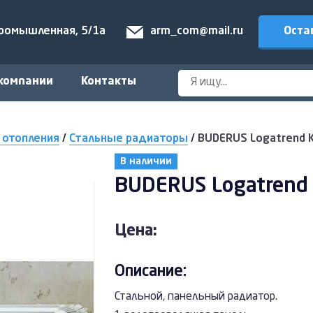
Оста
Промышленная, 5/1а
arm_com@mail.ru
компании
Контакты
 отопления
/
Стальные радиаторы
/
BUDERUS Logatrend K-
В наличии
BUDERUS Logatrend K
Цена:
Описание:
Стальной, панельный радиатор.