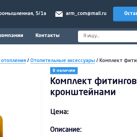
Оста
Промышленная, 5/1а
arm_com@mail.ru
компании
Контакты
 отопления
/
Отопительные аксессуары
/
Комплект фитин
В наличии
Комплект фитингов 
кронштейнами
Цена:
Описание: