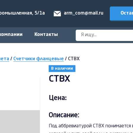
Оста
Промышленная, 5/1а
arm_com@mail.ru
компании
Контакты
чета
/
Счетчики фланцевые
/
СТВХ
В наличии
СТВХ
Цена:
Описание:
Под аббревиатурой СТВХ понимается в