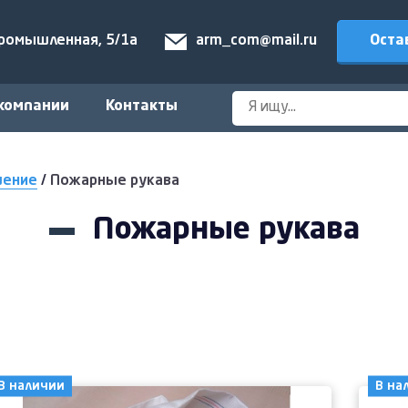
Оста
Промышленная, 5/1а
arm_com@mail.ru
компании
Контакты
шение
/
Пожарные рукава
Пожарные рукава
В наличии
В на