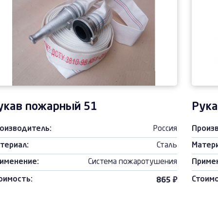
укав пожарный 51
Рука
оизводитель:
Россия
Произ
териал:
Сталь
Матери
именение:
Система пожаротушения
Приме
оимость:
Стоимо
865 ₽