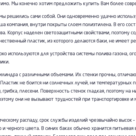
имо. Мы конечно хотим предложить купить Вам более совре
мы решились сами собой. Они одновременно удачно использу
ша компания, внутри покрыты слоем полиэтилена. В его сост
ства. Корпус наделен светозащитными свойствами, поэтому с
ственный пластик, из которого делаются баки, не имеет ре
око используются для устройства системы полива газона, ог
ики.
илиндра с различными объемами. Их стенки прочны, отличаю
Пластик не боится ни солнечных лучей, ни температурных п
грибка, плесени. Поверхность стенок гладкая, поэтому на н
оэтому они не вызывают трудностей при транспортировке и
ческому распаду, срок службы изделий чрезвычайно высок –
и черного цвета. В синих баках обычно хранится питьевая во