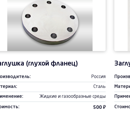
аглушка (глухой фланец)
Загл
оизводитель:
Россия
Произ
териал:
Сталь
Матери
именение:
Жидкие и газообразные среды
Приме
оимость:
Стоимо
500 ₽