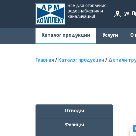
Все для отопления,
водоснабжения и
ул. 
канализации!
Каталог продукции
Услуги
О 
Главная
/
Каталог продукции
/
Детали тр
Отводы
Фланцы