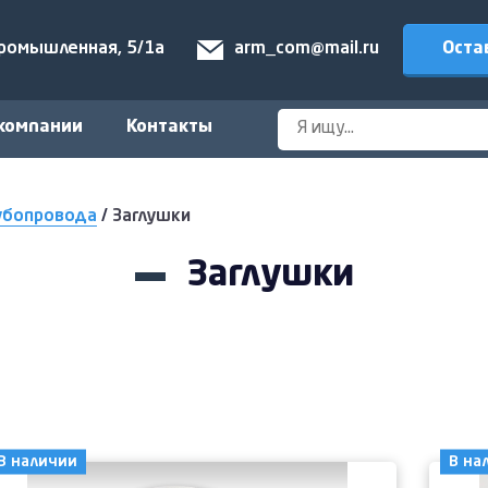
Оста
Промышленная, 5/1а
arm_com@mail.ru
компании
Контакты
убопровода
/
Заглушки
Заглушки
В наличии
В на