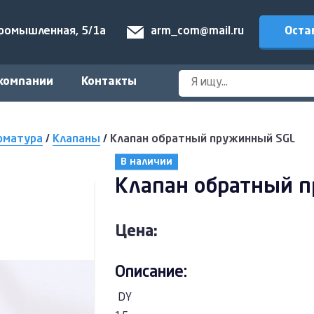
Оста
Промышленная, 5/1а
arm_com@mail.ru
компании
Контакты
рматура
/
Клапаны
/
Клапан обратный пружинный SGL
В наличии
Клапан обратный 
Цена:
Описание:
DY