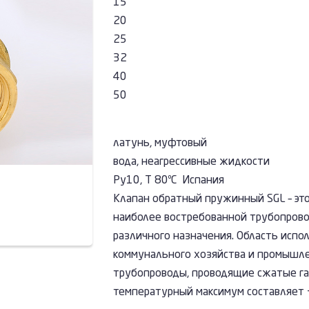
15
20
25
32
40
50
латунь, муфтовый
вода, неагрессивные жидкости
Ру10, Т 80ºС Испания
Клапан обратный пружинный SGL – это
наиболее востребованной трубопрово
различного назначения. Область исп
коммунального хозяйства и промышле
трубопроводы, проводящие сжатые га
температурный максимум составляет +8