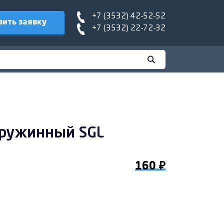
+7 (3532) 42-52-52
вить заявку
+7 (3532) 22-72-32
пружинный SGL
160 ₽