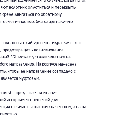
, он приподнимается. В случаях, когда поток
ляют золотник опуститься и перекрыть
т среде двигаться по обратному
я герметичностью, благодаря наличию
овольно высокий уровень гидравлического
ну предотвращать возникновение
нный SGL может устанавливаться на
ого направления. На корпусе нанесена
ть, чтобы ее направление совпадало с
 является муфтовым.
ный SGL предлагает компания
кий ассортимент решений для
укция отличается высоким качеством, а наша
упностью.