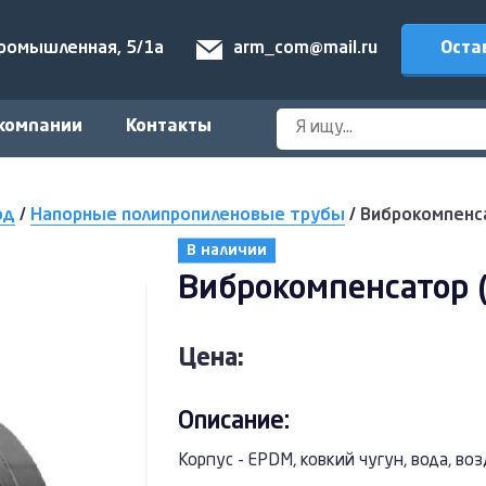
Оста
Промышленная, 5/1а
arm_com@mail.ru
компании
Контакты
од
/
Напорные полипропиленовые трубы
/
Виброкомпенса
В наличии
Виброкомпенсатор (
Цена:
Описание:
Корпус - EPDM, ковкий чугун, вода, во