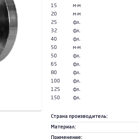
15
м-м
20
м-м
25
фл.
32
фл.
40
фл.
50
м-м
50
фл.
65
фл.
80
фл.
100
фл.
125
фл.
150
фл.
Страна производитель:
Материал:
Применение: