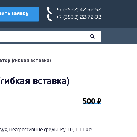
+7 (3532) 42-52-52
вить заявку
+7 (3532) 22-72-32
тор (гибкая вставка)
гибкая вставка)
500 ₽
здух, неагрессивные среды, Ру 10, Т 110оС.