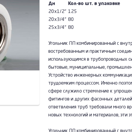
Дн
Кол-во шт. в упаковке
20х1/2"
125
20х3/4"
80
25х3/4"
80
Угольник ПП комбинированный с внут
востребованным и практичным соеди
использующимся в трубопроводных си
бытовые, муниципальные, промышлен
Устройство инженерных коммуникаций
трудоемким процессом. Именно поэто
сфере служило стремление к упроще
фитингов и других фасонных деталей
ответвления труб требовали много вре
новых технологий и материалов, эти 
Угольник ПП комбинированный с внут