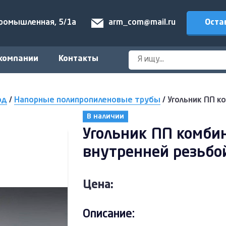
Оста
Промышленная, 5/1а
arm_com@mail.ru
компании
Контакты
од
/
Напорные полипропиленовые трубы
/
Угольник ПП к
В наличии
Угольник ПП комби
внутренней резьбо
Цена:
Описание: