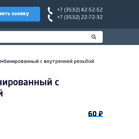
+7 (3532) 42-52-52
вить заявку
+7 (3532) 22-72-32
омбинированный с внутренней резьбой
нированный с
й
60 ₽