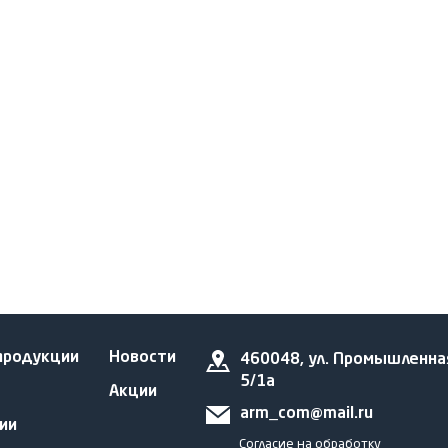
продукции
Новости
460048, ул. Промышленна
5/1а
Акции
arm_com@mail.ru
ии
Согласие на обработку