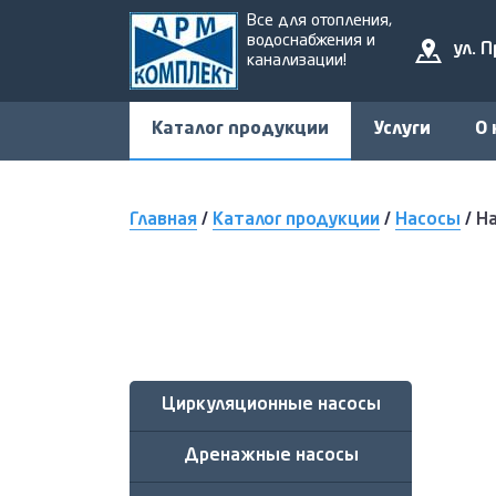
Все для отопления,
водоснабжения и
ул. 
канализации!
Каталог продукции
Услуги
О 
Главная
/
Каталог продукции
/
Насосы
/
Н
Циркуляционные насосы
Дренажные насосы